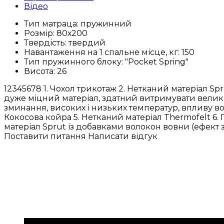
Відео
Тип матраца:
пружинний
Розмір:
80х200
Твердість:
твердий
Навантаження на 1 спальне місце, кг:
150
Тип пружинного блоку:
"Pocket Spring"
Висота:
26
12345678 1. Чохол трикотаж 2. Нетканий матеріал Sp
дуже міцний матеріал, здатний витримувати великі
зминання, високих і низьких температур, впливу вод
Кокосова койра 5. Нетканий матеріал Thermofelt 6
матеріал Sprut із добавками волокон вовни (ефект з
Поставити питання
Написати відгук