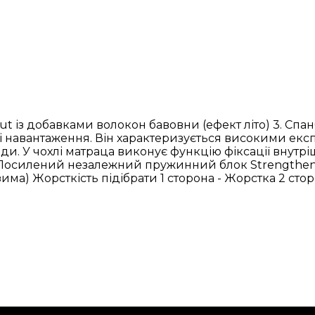
rut із добавками волокон бавовни (ефект літо) 3. Спа
 навантаження. Він характеризується високими екс
и. У чохлі матраца виконує функцію фіксації внутріш
. Посилений незалежний пружинний блок Strengthene
има) Жорсткість підібрати 1 сторона - Жорстка 2 сто