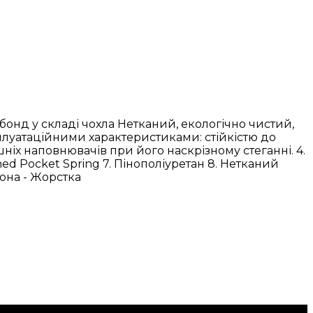
нбонд у складі чохла Нетканий, екологічно чистий,
плуатаційними характеристиками: стійкістю до
ніх наповнювачів при його наскрізному стеганні. 4.
d Pocket Spring 7. Пінополіуретан 8. Нетканий
рона - Жорстка