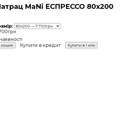
атрац MaNi ЕСПРЕССО 80х200
озмір:
700
грн
Купити в кредит
 кошик
Купити в 1 клік