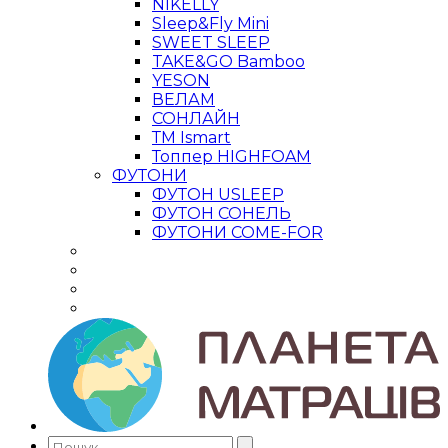
NIKELLY
Sleep&Fly Mini
SWEET SLEEP
TAKE&GO Bamboo
YESON
ВЕЛАМ
СОНЛАЙН
ТМ Ismart
Топпер HIGHFOAM
ФУТОНИ
ФУТОН USLEEP
ФУТОН СОНЕЛЬ
ФУТОНИ COME-FOR