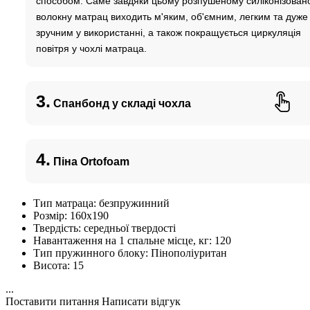
способом. Саме завдяки цьому розпушеному силіконізован
волокну матрац виходить м'яким, об'ємним, легким та дуже
зручним у використанні, а також покращується циркуляція
повітря у чохлі матраца.
3.
Спанбонд у складі чохла
4.
Піна Ortofoam
Тип матраца:
безпружинний
Розмір:
160х190
Твердість:
середньої твердості
Навантаження на 1 спальне місце, кг:
120
Тип пружинного блоку:
Пінополіуритан
Висота:
15
...
Поставити питання
Написати відгук