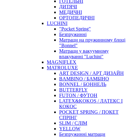
ГОТЕЛЬНІ
ДИТЯЧІ
МЕДИЧНІ
ОРТОПЕДИЧНІ
LUCHINI
"Pocket Spring"
Безпружинні
Матраци на пружинному блоці
"Bonnel"
Матраци у вакуумному
впакуванні "Luchini"
MAGNIFLEX
MATROLUXE
ART DESIGN / АРТ ДИЗАЙН
BAMBINO / БАМБІНО
BONNEL / БОННЕЛЬ
BUTTERFLY
FUTON / ФУТОН
LATEX&KOKOS / ЛАТЕКС І
КОКОС
POCKET SPRING / ПОКЕТ
СПРІНГ
SLIM / СЛІМ
YELLOW
Безпружинні матраци