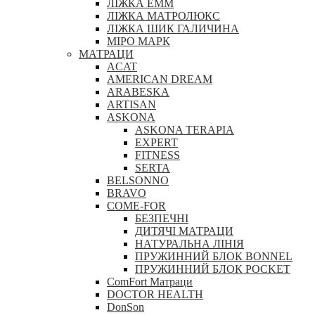
ЛІЖКА ЕММ
ЛІЖКА МАТРОЛЮКС
ЛІЖКА ШИК ГАЛИЧИНА
МІРО МАРК
МАТРАЦИ
ACAT
AMERICAN DREAM
ARABESKA
ARTISAN
ASKONA
ASKONA TERAPIA
EXPERT
FITNESS
SERTA
BELSONNO
BRAVO
COME-FOR
БЕЗПЕЧНІ
ДИТЯЧІ МАТРАЦИ
НАТУРАЛЬНА ЛІНІЯ
ПРУЖИННИЙ БЛОК BONNEL
ПРУЖИННИЙ БЛОК POCKET
ComFort Матраци
DOCTOR HEALTH
DonSon