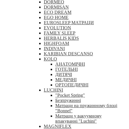
DORMEO
DORMISAN
ECO DREAM
EGO HOME
EUROSLEEP МАТРАЦИ
EVOLUTION
FAMILY SLEEP
HERBALIS KIDS
HIGHFOAM
INDIVANI
KARIBIAN DESCANSO
KOLO
АНАТОМІЧНІ
ГОТЕЛЬНІ
ДИТЯЧІ
МЕДИЧНІ
ОРТОПЕДИЧНІ
LUCHINI
"Pocket Spring"
Безпружинні
Матраци на пружинному блоці
"Bonnel"
Матраци у вакуумному
впакуванні "Luchini"
MAGNIFLEX