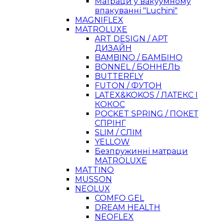
Матраци у вакуумному
впакуванні "Luchini"
MAGNIFLEX
MATROLUXE
ART DESIGN / АРТ
ДИЗАЙН
BAMBINO / БАМБІНО
BONNEL / БОННЕЛЬ
BUTTERFLY
FUTON / ФУТОН
LATEX&KOKOS / ЛАТЕКС І
КОКОС
POCKET SPRING / ПОКЕТ
СПРІНГ
SLIM / СЛІМ
YELLOW
Безпружинні матраци
MATROLUXE
MATTINO
MUSSON
NEOLUX
COMFO GEL
DREAM HEALTH
NEOFLEX