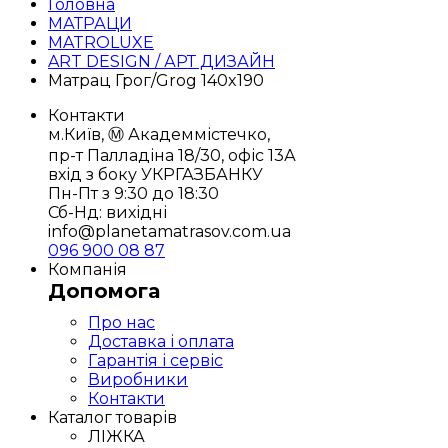
Головна
МАТРАЦИ
MATROLUXE
ART DESIGN / АРТ ДИЗАЙН
Матрац Грог/Grog 140x190
Контакти
м.Київ, Ⓜ️ Академмістечко,
пр-т Палладіна 18/30, офіс 13А
вхід з боку УКРГАЗБАНКУ
Пн-Пт з 9:30 до 18:30
Сб-Нд: вихідні
info@planetamatrasov.com.ua
096 900 08 87
Компанія
Допомога
Про нас
Доставка і оплата
Гарантія і сервіс
Виробники
Контакти
Каталог товарів
ЛІЖКА