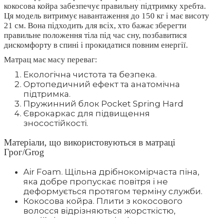
кокосова койра забезпечує правильну підтримку хребта.
Ця модель витримує навантаження до 150 кг і має висоту
21 см. Вона підходить для всіх, хто бажає зберегти
правильне положення тіла під час сну, позбавитися
дискомфорту в спині і прокидатися повним енергії.
Матрац має масу переваг:
Екологічна чистота та безпека.
Ортопедичний ефект та анатомічна
підтримка.
Пружинний блок Pocket Spring Hard
Єврокаркас для підвищення
зносостійкості.
Матеріали, що використовуються в матраці
Грог/Grog
Air Foam. Щільна дрібнокомірчаста піна,
яка добре пропускає повітря і не
деформується протягом терміну служби.
Кокосова койра. Плити з кокосового
волосся відрізняються жорсткістю,