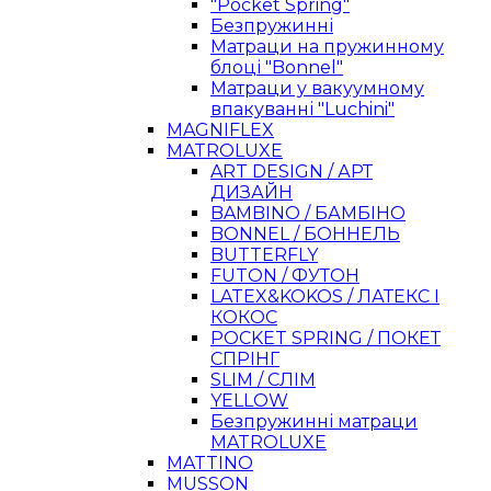
"Pocket Spring"
Безпружинні
Матраци на пружинному
блоці "Bonnel"
Матраци у вакуумному
впакуванні "Luchini"
MAGNIFLEX
MATROLUXE
ART DESIGN / АРТ
ДИЗАЙН
BAMBINO / БАМБІНО
BONNEL / БОННЕЛЬ
BUTTERFLY
FUTON / ФУТОН
LATEX&KOKOS / ЛАТЕКС І
КОКОС
POCKET SPRING / ПОКЕТ
СПРІНГ
SLIM / СЛІМ
YELLOW
Безпружинні матраци
MATROLUXE
MATTINO
MUSSON