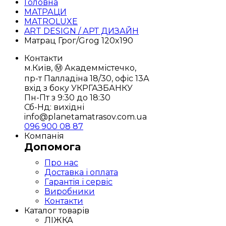
Головна
МАТРАЦИ
MATROLUXE
ART DESIGN / АРТ ДИЗАЙН
Матрац Грог/Grog 120x190
Контакти
м.Київ, Ⓜ️ Академмістечко,
пр-т Палладіна 18/30, офіс 13А
вхід з боку УКРГАЗБАНКУ
Пн-Пт з 9:30 до 18:30
Сб-Нд: вихідні
info@planetamatrasov.com.ua
096 900 08 87
Компанія
Допомога
Про нас
Доставка і оплата
Гарантія і сервіс
Виробники
Контакти
Каталог товарів
ЛІЖКА