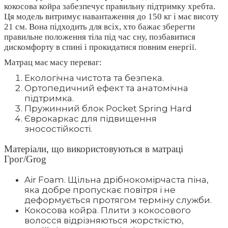
кокосова койра забезпечує правильну підтримку хребта.
Ця модель витримує навантаження до 150 кг і має висоту
21 см. Вона підходить для всіх, хто бажає зберегти
правильне положення тіла під час сну, позбавитися
дискомфорту в спині і прокидатися повним енергії.
Матрац має масу переваг:
Екологічна чистота та безпека.
Ортопедичний ефект та анатомічна
підтримка.
Пружинний блок Pocket Spring Hard
Єврокаркас для підвищення
зносостійкості.
Матеріали, що використовуються в матраці
Грог/Grog
Air Foam. Щільна дрібнокомірчаста піна,
яка добре пропускає повітря і не
деформується протягом терміну служби.
Кокосова койра. Плити з кокосового
волосся відрізняються жорсткістю,