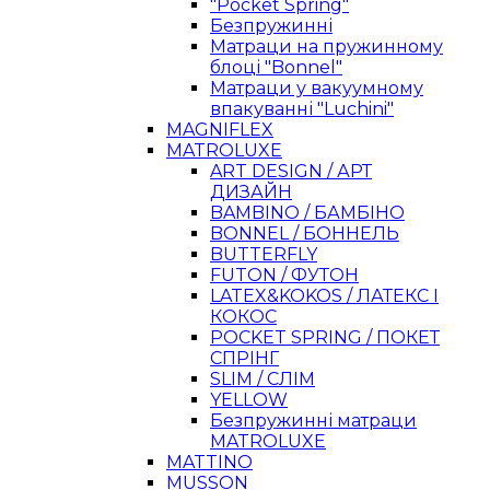
"Pocket Spring"
Безпружинні
Матраци на пружинному
блоці "Bonnel"
Матраци у вакуумному
впакуванні "Luchini"
MAGNIFLEX
MATROLUXE
ART DESIGN / АРТ
ДИЗАЙН
BAMBINO / БАМБІНО
BONNEL / БОННЕЛЬ
BUTTERFLY
FUTON / ФУТОН
LATEX&KOKOS / ЛАТЕКС І
КОКОС
POCKET SPRING / ПОКЕТ
СПРІНГ
SLIM / СЛІМ
YELLOW
Безпружинні матраци
MATROLUXE
MATTINO
MUSSON