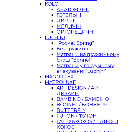
KOLO
АНАТОМІЧНІ
ГОТЕЛЬНІ
ДИТЯЧІ
МЕДИЧНІ
ОРТОПЕДИЧНІ
LUCHINI
"Pocket Spring"
Безпружинні
Матраци на пружинному
блоці "Bonnel"
Матраци у вакуумному
впакуванні "Luchini"
MAGNIFLEX
MATROLUXE
ART DESIGN / АРТ
ДИЗАЙН
BAMBINO / БАМБІНО
BONNEL / БОННЕЛЬ
BUTTERFLY
FUTON / ФУТОН
LATEX&KOKOS / ЛАТЕКС І
КОКОС