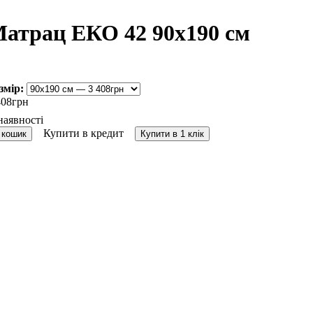
атрац ЕКО 42 90х190 см
змір:
408
грн
Купити в кредит
 кошик
Купити в 1 клік