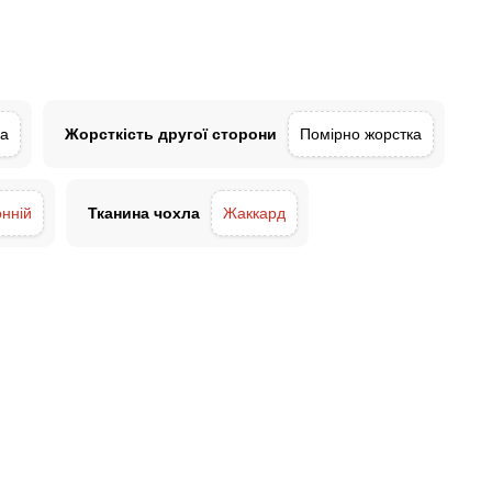
ка
Жорсткість другої сторони
Помірно жорстка
нній
Тканина чохла
Жаккард