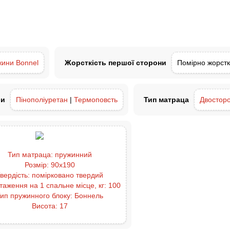
жини Bonnel
Жорсткість першої сторони
Помірно жорст
ли
Пінополіуретан
|
Термоповсть
Тип матраца
Двосторо
Тип матраца:
пружинний
Розмір:
90x190
вердість:
помірковано твердий
таження на 1 спальне місце, кг:
100
ип пружинного блоку:
Боннель
Висота:
17