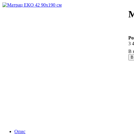
М
Ро
3 
В
Опис