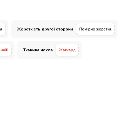
ка
Жорсткість другої сторони
Помірно жорстка
нній
Тканина чохла
Жаккард