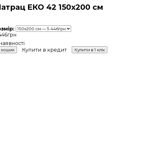
атрац ЕКО 42 150х200 см
озмір:
446
грн
Купити в кредит
 кошик
Купити в 1 клік