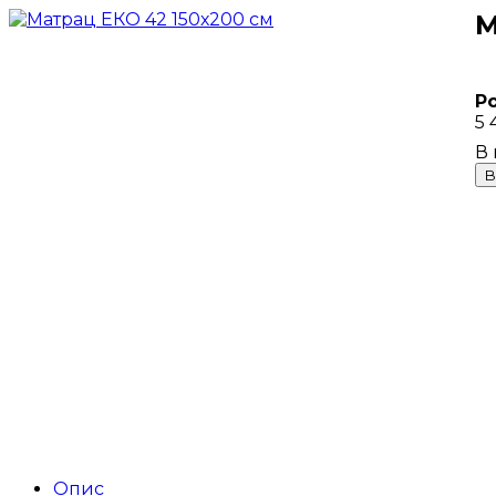
М
Р
5 
В
Опис