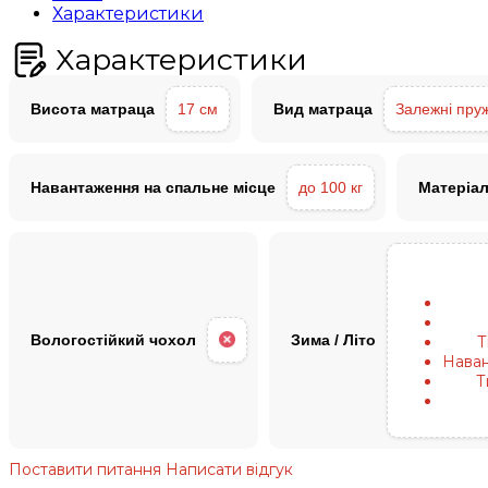
Характеристики
Характеристики
Висота матраца
17 см
Вид матраца
Залежні пру
Навантаження на спальне місце
до 100 кг
Матеріа
Вологостійкий чохол
Зима / Літо
Т
Наван
Т
Поставити питання
Написати відгук