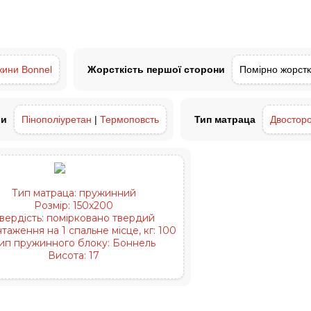
жини Bonnel
Жорсткість першої сторони
Помірно жорст
ли
Пінополіуретан
|
Термоповсть
Тип матраца
Двосторо
Тип матраца:
пружинний
Розмір:
150x200
вердість:
помірковано твердий
таження на 1 спальне місце, кг:
100
ип пружинного блоку:
Боннель
Висота:
17