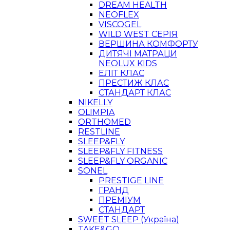
DREAM HEALTH
NEOFLEX
VISCOGEL
WILD WEST СЕРІЯ
ВЕРШИНА КОМФОРТУ
ДИТЯЧІ МАТРАЦИ
NEOLUX KIDS
ЕЛІТ КЛАС
ПРЕСТИЖ КЛАС
СТАНДАРТ КЛАС
NIKELLY
OLIMPIA
ORTHOMED
RESTLINE
SLEEP&FLY
SLEEP&FLY FITNESS
SLEEP&FLY ORGANIC
SONEL
PRESTIGE LINE
ГРАНД
ПРЕМІУМ
СТАНДАРТ
SWEET SLEEP (Україна)
TAKE&GO