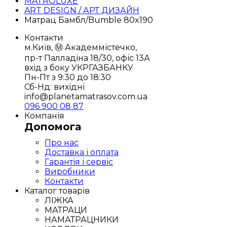
MATROLUXE
ART DESIGN / АРТ ДИЗАЙН
Матрац Бамбл/Bumble 80x190
Контакти
м.Київ, Ⓜ️ Академмістечко,
пр-т Палладіна 18/30, офіс 13А
вхід з боку УКРГАЗБАНКУ
Пн-Пт з 9:30 до 18:30
Сб-Нд: вихідні
info@planetamatrasov.com.ua
096 900 08 87
Компанія
Допомога
Про нас
Доставка і оплата
Гарантія і сервіс
Виробники
Контакти
Каталог товарів
ЛІЖКА
МАТРАЦИ
НАМАТРАЦНИКИ