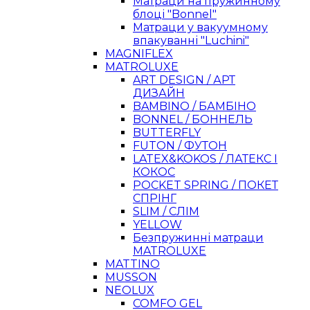
Матраци на пружинному
блоці "Bonnel"
Матраци у вакуумному
впакуванні "Luchini"
MAGNIFLEX
MATROLUXE
ART DESIGN / АРТ
ДИЗАЙН
BAMBINO / БАМБІНО
BONNEL / БОННЕЛЬ
BUTTERFLY
FUTON / ФУТОН
LATEX&KOKOS / ЛАТЕКС І
КОКОС
POCKET SPRING / ПОКЕТ
СПРІНГ
SLIM / СЛІМ
YELLOW
Безпружинні матраци
MATROLUXE
MATTINO
MUSSON
NEOLUX
COMFO GEL