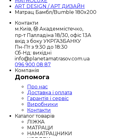
MATROLUXE
ART DESIGN / АРТ ДИЗАЙН
Матрац Бамбл/Bumble 180x200
Контакти
м.Київ, Ⓜ️ Академмістечко,
пр-т Палладіна 18/30, офіс 13А
вхід з боку УКРГАЗБАНКУ
Пн-Пт з 9:30 до 18:30
Сб-Нд: вихідні
info@planetamatrasov.com.ua
096 900 08 87
Компанія
Допомога
Про нас
Доставка і оплата
Гарантія і сервіс
Виробники
Контакти
Каталог товарів
ЛІЖКА
МАТРАЦИ
НАМАТРАЦНИКИ