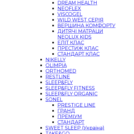
DREAM HEALTH
NEOFLEX
VISCOGEL
WILD WEST СЕРІЯ
ВЕРШИНА КОМФОРТУ
ДИТЯЧІ МАТРАЦИ
NEOLUX KIDS
ЕЛІТ КЛАС
ПРЕСТИЖ КЛАС
СТАНДАРТ КЛАС
NIKELLY
OLIMPIA
ORTHOMED
RESTLINE
SLEEP&FLY
SLEEP&FLY FITNESS
SLEEP&FLY ORGANIC
SONEL
PRESTIGE LINE
ГРАНД
ПРЕМІУМ
СТАНДАРТ
SWEET SLEEP (Україна)
TAKE&GO