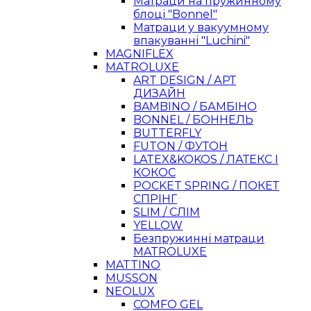
Матраци на пружинному
блоці "Bonnel"
Матраци у вакуумному
впакуванні "Luchini"
MAGNIFLEX
MATROLUXE
ART DESIGN / АРТ
ДИЗАЙН
BAMBINO / БАМБІНО
BONNEL / БОННЕЛЬ
BUTTERFLY
FUTON / ФУТОН
LATEX&KOKOS / ЛАТЕКС І
КОКОС
POCKET SPRING / ПОКЕТ
СПРІНГ
SLIM / СЛІМ
YELLOW
Безпружинні матраци
MATROLUXE
MATTINO
MUSSON
NEOLUX
COMFO GEL