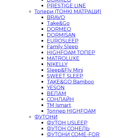
PRESTIGE LINE
Топери (ТОНКІ МАТРАЦИ)
BRAVO
Take&Go
DORMEO
DORMISAN
EUROSLEEP
Family Sleep
HIGHFOAM ТОПЕР
MATROLUXE
NIKELLY
Sleep&Fly Mini
SWEET SLEEP
TAKE&GO Bamboo
YESON
ВЕЛАМ
СОНЛАЙН
ТМ Ismart
Топпер HIGHFOAM
ФУТОНИ
ФУТОН USLEEP
ФУТОН СОНЕЛЬ
ФУТОНИ COME-FOR