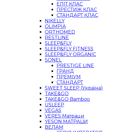
ЕЛІТ КЛАС
ПРЕСТИЖ КЛАС
СТАНДАРТ КЛАС
NIKELLY
OLIMPIA
ORTHOMED
RESTLINE
SLEEP&FLY
SLEEP&FLY FITNESS
SLEEP&FLY ORGANIC
SONEL
PRESTIGE LINE
ГРАНД
ПРЕМІУМ
СТАНДАРТ
SWEET SLEEP (Україна)
TAKE&GO
TAKE&GO Bamboo
USLEEP
VEGAS
VERES Матраци
YESON МАТРАЦИ
ВЕЛАМ