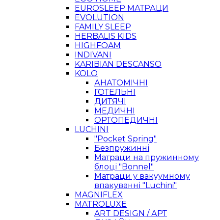
EUROSLEEP МАТРАЦИ
EVOLUTION
FAMILY SLEEP
HERBALIS KIDS
HIGHFOAM
INDIVANI
KARIBIAN DESCANSO
KOLO
АНАТОМІЧНІ
ГОТЕЛЬНІ
ДИТЯЧІ
МЕДИЧНІ
ОРТОПЕДИЧНІ
LUCHINI
"Pocket Spring"
Безпружинні
Матраци на пружинному
блоці "Bonnel"
Матраци у вакуумному
впакуванні "Luchini"
MAGNIFLEX
MATROLUXE
ART DESIGN / АРТ