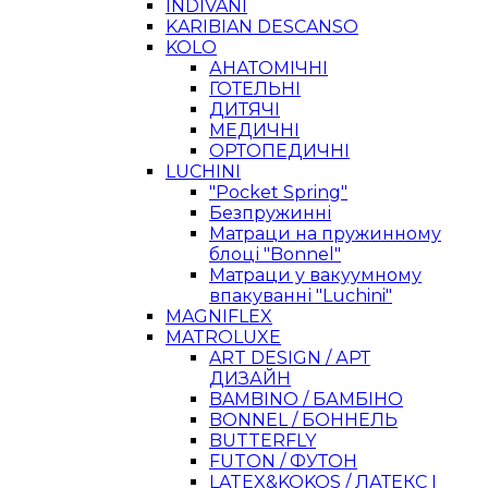
INDIVANI
KARIBIAN DESCANSO
KOLO
АНАТОМІЧНІ
ГОТЕЛЬНІ
ДИТЯЧІ
МЕДИЧНІ
ОРТОПЕДИЧНІ
LUCHINI
"Pocket Spring"
Безпружинні
Матраци на пружинному
блоці "Bonnel"
Матраци у вакуумному
впакуванні "Luchini"
MAGNIFLEX
MATROLUXE
ART DESIGN / АРТ
ДИЗАЙН
BAMBINO / БАМБІНО
BONNEL / БОННЕЛЬ
BUTTERFLY
FUTON / ФУТОН
LATEX&KOKOS / ЛАТЕКС І