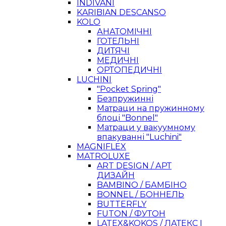
INDIVANI
KARIBIAN DESCANSO
KOLO
АНАТОМІЧНІ
ГОТЕЛЬНІ
ДИТЯЧІ
МЕДИЧНІ
ОРТОПЕДИЧНІ
LUCHINI
"Pocket Spring"
Безпружинні
Матраци на пружинному
блоці "Bonnel"
Матраци у вакуумному
впакуванні "Luchini"
MAGNIFLEX
MATROLUXE
ART DESIGN / АРТ
ДИЗАЙН
BAMBINO / БАМБІНО
BONNEL / БОННЕЛЬ
BUTTERFLY
FUTON / ФУТОН
LATEX&KOKOS / ЛАТЕКС І