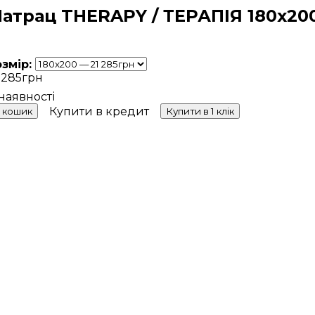
атрац THERAPY / ТЕРАПІЯ 180х20
озмір:
 285
грн
Купити в кредит
 кошик
Купити в 1 клік