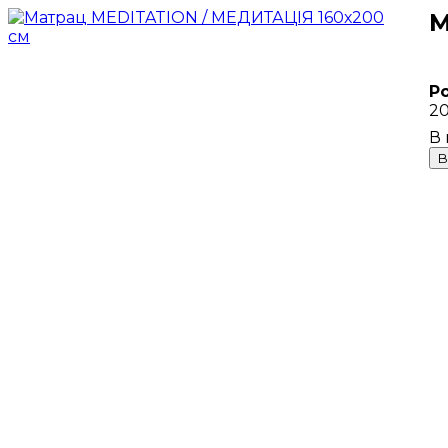
М
Р
20
В