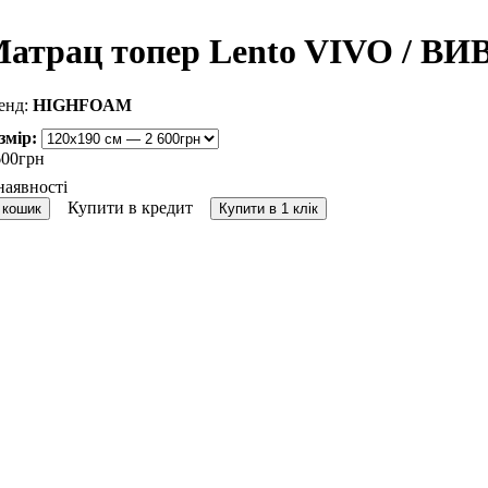
атрац топер Lento VIVO / ВИ
HIGHFOAM
змір:
600
грн
Купити в кредит
 кошик
Купити в 1 клік