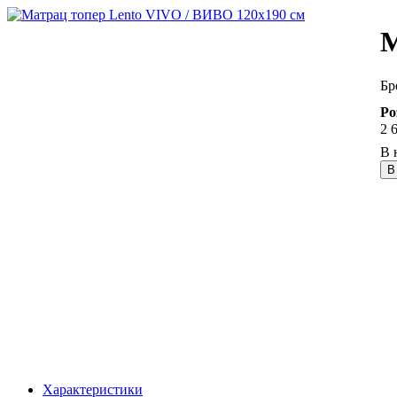
М
Ро
2 
В
Характеристики