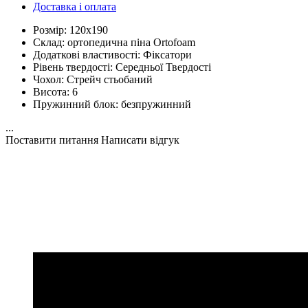
Доставка і оплата
Розмір:
120х190
Склад:
ортопедична піна Ortofoam
Додаткові властивості:
Фіксатори
Рівень твердості:
Середньої Твердості
Чохол:
Стрейч стьобаний
Висота:
6
Пружинний блок:
безпружинний
...
Поставити питання
Написати відгук