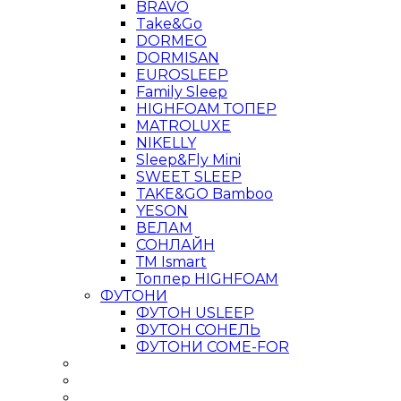
BRAVO
Take&Go
DORMEO
DORMISAN
EUROSLEEP
Family Sleep
HIGHFOAM ТОПЕР
MATROLUXE
NIKELLY
Sleep&Fly Mini
SWEET SLEEP
TAKE&GO Bamboo
YESON
ВЕЛАМ
СОНЛАЙН
ТМ Ismart
Топпер HIGHFOAM
ФУТОНИ
ФУТОН USLEEP
ФУТОН СОНЕЛЬ
ФУТОНИ COME-FOR