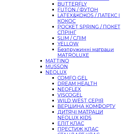
BUTTERFLY
FUTON / ФУТОН
LATEX&KOKOS / ЛАТЕКС І
КОКОС
POCKET SPRING / ПОКЕТ
СПРІНГ
SLIM / СЛІМ
YELLOW
Безпружинні матраци
MATROLUXE
MATTINO
MUSSON
NEOLUX
COMFO GEL
DREAM HEALTH
NEOFLEX
VISCOGEL
WILD WEST СЕРІЯ
ВЕРШИНА КОМФОРТУ
ДИТЯЧІ МАТРАЦИ
NEOLUX KIDS
ЕЛІТ КЛАС
ПРЕСТИЖ КЛАС