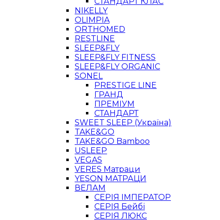
СТАНДАРТ КЛАС
NIKELLY
OLIMPIA
ORTHOMED
RESTLINE
SLEEP&FLY
SLEEP&FLY FITNESS
SLEEP&FLY ORGANIC
SONEL
PRESTIGE LINE
ГРАНД
ПРЕМІУМ
СТАНДАРТ
SWEET SLEEP (Україна)
TAKE&GO
TAKE&GO Bamboo
USLEEP
VEGAS
VERES Матраци
YESON МАТРАЦИ
ВЕЛАМ
СЕРІЯ ІМПЕРАТОР
СЕРІЯ Бейбі
СЕРІЯ ЛЮКС