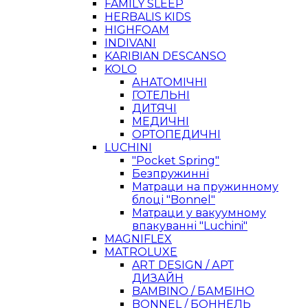
FAMILY SLEEP
HERBALIS KIDS
HIGHFOAM
INDIVANI
KARIBIAN DESCANSO
KOLO
АНАТОМІЧНІ
ГОТЕЛЬНІ
ДИТЯЧІ
МЕДИЧНІ
ОРТОПЕДИЧНІ
LUCHINI
"Pocket Spring"
Безпружинні
Матраци на пружинному
блоці "Bonnel"
Матраци у вакуумному
впакуванні "Luchini"
MAGNIFLEX
MATROLUXE
ART DESIGN / АРТ
ДИЗАЙН
BAMBINO / БАМБІНО
BONNEL / БОННЕЛЬ