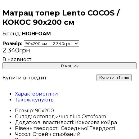
Матрац топер Lento COCOS /
КОКОС 90x200 см
HIGHFOAM
Розмір:
2 340
грн
В кошик
Купити в кредит
Купити в 1 клік
Характеристики
Також купують
Розмір:
90х200
Склад:
ортопедична піна Ortofoam
Додаткові властивості:
Кокосова койра
Рівень твердості:
Середньої Твердості
Чохол:
Стрейч стьобаний