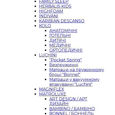
FAMILY SLEEP
HERBALIS KIDS
HIGHFOAM
INDIVANI
KARIBIAN DESCANSO
KOLO
АНАТОМІЧНІ
ГОТЕЛЬНІ
ДИТЯЧІ
МЕДИЧНІ
ОРТОПЕДИЧНІ
LUCHINI
"Pocket Spring"
Безпружинні
Матраци на пружинному
блоці "Bonnel"
Матраци у вакуумному
впакуванні "Luchini"
MAGNIFLEX
MATROLUXE
ART DESIGN / АРТ
ДИЗАЙН
BAMBINO / БАМБІНО
BONNEL / БОННЕЛЬ