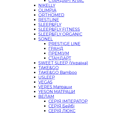
СТАНДАРТ КЛАС
NIKELLY
OLIMPIA
ORTHOMED
RESTLINE
SLEEP&FLY
SLEEP&FLY FITNESS
SLEEP&FLY ORGANIC
SONEL
PRESTIGE LINE
ГРАНД
ПРЕМІУМ
СТАНДАРТ
SWEET SLEEP (Україна)
TAKE&GO
TAKE&GO Bamboo
USLEEP
VEGAS
VERES Матраци
YESON МАТРАЦИ
ВЕЛАМ
СЕРІЯ ІМПЕРАТОР
СЕРІЯ Бейбі
СЕРІЯ ЛЮКС