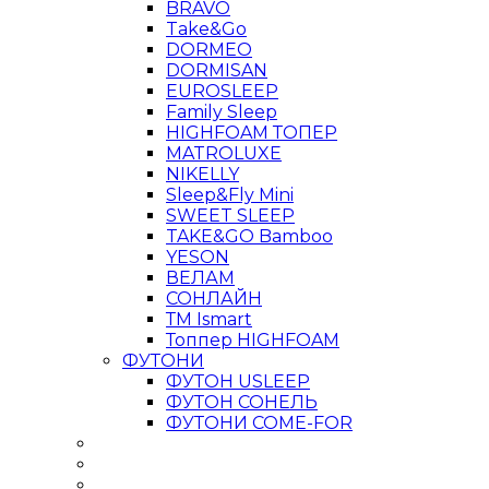
BRAVO
Take&Go
DORMEO
DORMISAN
EUROSLEEP
Family Sleep
HIGHFOAM ТОПЕР
MATROLUXE
NIKELLY
Sleep&Fly Mini
SWEET SLEEP
TAKE&GO Bamboo
YESON
ВЕЛАМ
СОНЛАЙН
ТМ Ismart
Топпер HIGHFOAM
ФУТОНИ
ФУТОН USLEEP
ФУТОН СОНЕЛЬ
ФУТОНИ COME-FOR