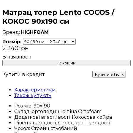
Матрац топер Lento COCOS /
КОКОС 90x190 см
HIGHFOAM
Розмір:
2 340
грн
В кошик
Купити в кредит
Купити в 1 клік
Характеристики
Також купують
Розмір:
90х190
Склад:
ортопедична піна Ortofoam
Додаткові властивості:
Кокосова койра
Рівень твердості:
Середньої Твердості
Чохол:
Стрейч стьобаний