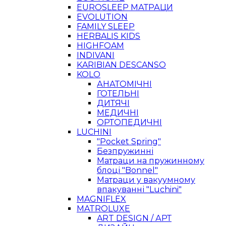
EUROSLEEP МАТРАЦИ
EVOLUTION
FAMILY SLEEP
HERBALIS KIDS
HIGHFOAM
INDIVANI
KARIBIAN DESCANSO
KOLO
АНАТОМІЧНІ
ГОТЕЛЬНІ
ДИТЯЧІ
МЕДИЧНІ
ОРТОПЕДИЧНІ
LUCHINI
"Pocket Spring"
Безпружинні
Матраци на пружинному
блоці "Bonnel"
Матраци у вакуумному
впакуванні "Luchini"
MAGNIFLEX
MATROLUXE
ART DESIGN / АРТ