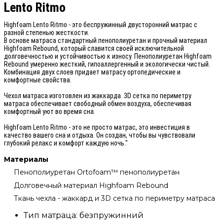
Lento Ritmo
Highfoam Lento Ritmo - это беспружинный двусторонний матрас с
разной степенью жесткости.
В основе матраса стандартный пенополиуретан и прочный материал
Highfoam Rebound, который славится своей исключительной
долговечностью и устойчивостью к износу. Пенополиуретан Highfoam
Rebound умеренно жесткий, гипоаллергенный и экологически чистый.
Комбинация двух слоев придает матрасу ортопедические и
комфортные свойства.
Чехол матраса изготовлен из жаккарда. 3D сетка по периметру
матраса обеспечивает свободный обмен воздуха, обеспечивая
комфортный уют во время сна.
Highfoam Lento Ritmo - это не просто матрас, это инвестиция в
качество вашего сна и отдыха. Он создан, чтобы вы чувствовали
глубокий релакс и комфорт каждую ночь."
Материалы
Пенополиуретан Ortofoam™ пенополиуретан
Долговечный материал Highfoam Rebound
Ткань чехла - жаккард и 3D сетка по периметру матраса
Тип матраца:
безпружинний