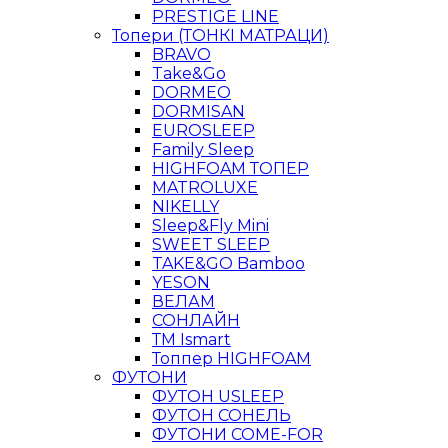
PRESTIGE LINE
Топери (ТОНКІ МАТРАЦИ)
BRAVO
Take&Go
DORMEO
DORMISAN
EUROSLEEP
Family Sleep
HIGHFOAM ТОПЕР
MATROLUXE
NIKELLY
Sleep&Fly Mini
SWEET SLEEP
TAKE&GO Bamboo
YESON
ВЕЛАМ
СОНЛАЙН
ТМ Ismart
Топпер HIGHFOAM
ФУТОНИ
ФУТОН USLEEP
ФУТОН СОНЕЛЬ
ФУТОНИ COME-FOR