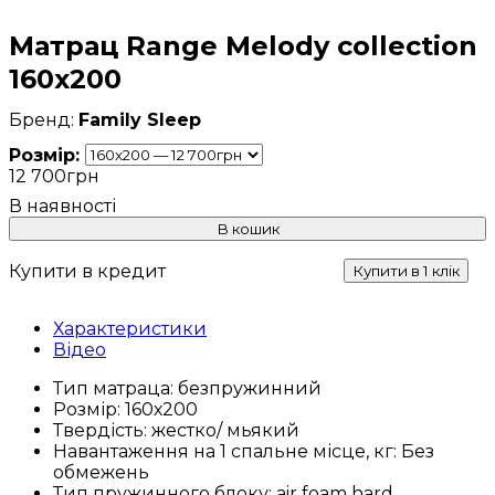
Матрац Range Melody collection
160x200
Family Sleep
Розмір:
12 700
грн
В кошик
Купити в кредит
Купити в 1 клік
Характеристики
Відео
Тип матраца:
безпружинний
Розмір:
160х200
Твердість:
жестко/ мьякий
Навантаження на 1 спальне місце, кг:
Без
обмежень
Тип пружинного блоку:
air foam hard