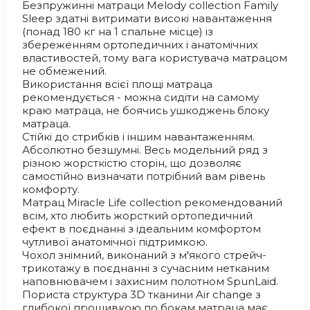
Безпружинні матраци Melody collection Family
Sleep здатні витримати високі навантаження
(понад 180 кг на 1 спальне місце) із
збереженням ортопедичних і анатомічних
властивостей, тому вага користувача матрацом
не обмежений.
Використання всієї площі матраца
рекомендується - можна сидіти на самому
краю матраца, не боячись ушкоджень блоку
матраца.
Стійкі до стрибків і іншим навантаженням.
Абсолютно безшумні. Весь модельний ряд з
різною жорсткістю сторін, що дозволяє
самостійно визначати потрібний вам рівень
комфорту.
Матрац Miracle Life collection рекомендований
всім, хто любить жорсткий ортопедичний
ефект в поєднанні з ідеальним комфортом
чутливої анатомічної підтримкою.
Чохол знімний, виконаний з м'якого стрейч-
трикотажу в поєднанні з сучасним нетканим
наповнювачем і захисним полотном SpunLaid.
Пориста структура 3D тканини Air change з
глибокої прошивкою по бокам матраца має