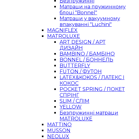
Безпружинні
Матраци на пружинному
блоці "Bonnel"
Матраци у вакуумному
впакуванні "Luchini"
MAGNIFLEX
MATROLUXE
ART DESIGN / АРТ
ДИЗАЙН
BAMBINO / БАМБІНО
BONNEL / БОННЕЛЬ
BUTTERFLY
FUTON / ФУТОН
LATEX&KOKOS / ЛАТЕКС І
КОКОС
POCKET SPRING / ПОКЕТ
СПРІНГ
SLIM / СЛІМ
YELLOW
Безпружинні матраци
MATROLUXE
MATTINO
MUSSON
NEOLUX