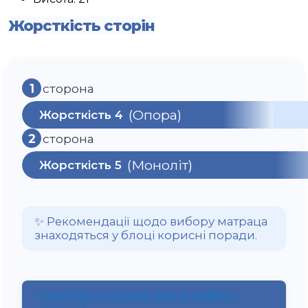
Жорсткість сторін
1
сторона
(Опора)
Жорсткість 4
2
сторона
(Моноліт)
Жорсткість 5
✨ Рекомендації щодо вибору матраца
знаходяться у блоці корисні поради.
Перейти до порад щодо вибору