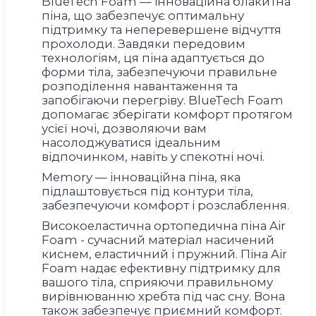
BlueTech Foam — інноваційна блакитна
піна, що забезпечує оптимальну
підтримку та неперевершене відчуття
прохолоди. Завдяки передовим
технологіям, ця піна адаптується до
форми тіла, забезпечуючи правильне
розподілення навантаження та
запобігаючи перегріву. BlueTech Foam
допомагає зберігати комфорт протягом
усієї ночі, дозволяючи вам
насолоджуватися ідеальним
відпочинком, навіть у спекотні ночі.
Memory — інноваційна піна, яка
підлаштовується під контури тіла,
забезпечуючи комфорт і розслаблення.
Високоеластична ортопедична піна Air
Foam - сучасний матеріал насичений
киснем, еластичний і пружний. Піна Air
Foam надає ефективну підтримку для
вашого тіла, сприяючи правильному
вирівнюванню хребта під час сну. Вона
також забезпечує приємний комфорт.