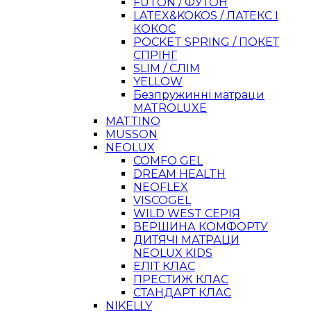
FUTON / ФУТОН
LATEX&KOKOS / ЛАТЕКС І
КОКОС
POCKET SPRING / ПОКЕТ
СПРІНГ
SLIM / СЛІМ
YELLOW
Безпружинні матраци
MATROLUXE
MATTINO
MUSSON
NEOLUX
COMFO GEL
DREAM HEALTH
NEOFLEX
VISCOGEL
WILD WEST СЕРІЯ
ВЕРШИНА КОМФОРТУ
ДИТЯЧІ МАТРАЦИ
NEOLUX KIDS
ЕЛІТ КЛАС
ПРЕСТИЖ КЛАС
СТАНДАРТ КЛАС
NIKELLY