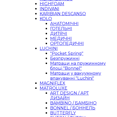
HIGHFOAM
INDIVANI
KARIBIAN DESCANSO
KOLO
АНАТОМІЧНІ
ГОТЕЛЬНІ
ДИТЯЧІ
МЕДИЧНІ
ОРТОПЕДИЧНІ
LUCHINI
"Pocket Spring"
Безпружинні
Матраци на пружинному
блоці "Bonnel"
Матраци у вакуумному
впакуванні "Luchini"
MAGNIFLEX
MATROLUXE
ART DESIGN / АРТ
ДИЗАЙН
BAMBINO / БАМБІНО
BONNEL / БОННЕЛЬ
BUTTERFLY