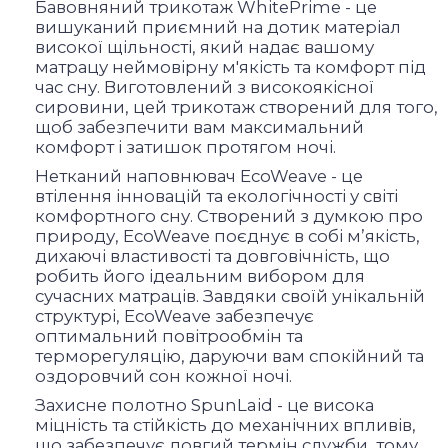
Бавовняний трикотаж WhitePrime - це
вишуканий приємний на дотик матеріал
високої щільності, який надає вашому
матрацу неймовірну м'якість та комфорт під
час сну. Виготовлений з високоякісної
сировини, цей трикотаж створений для того,
щоб забезпечити вам максимальний
комфорт і затишок протягом ночі.
Нетканий наповнювач EcoWeave - це
втілення інновацій та екологічності у світі
комфортного сну. Створений з думкою про
природу, EcoWeave поєднує в собі м’якість,
дихаючі властивості та довговічність, що
робить його ідеальним вибором для
сучасних матраців. Завдяки своїй унікальній
структурі, EcoWeave забезпечує
оптимальний повітрообмін та
терморегуляцію, даруючи вам спокійний та
оздоровчий сон кожної ночі.
Захисне полотно SpunLaid - це висока
міцність та стійкість до механічних впливів,
що забезпечує довгий термін служби, тому