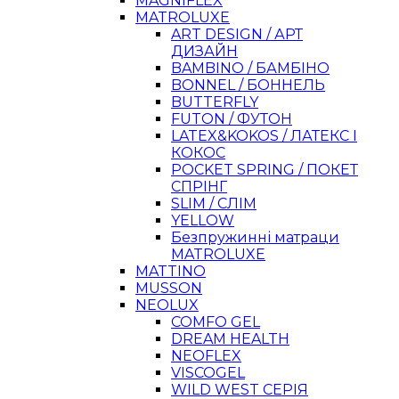
MAGNIFLEX
MATROLUXE
ART DESIGN / АРТ
ДИЗАЙН
BAMBINO / БАМБІНО
BONNEL / БОННЕЛЬ
BUTTERFLY
FUTON / ФУТОН
LATEX&KOKOS / ЛАТЕКС І
КОКОС
POCKET SPRING / ПОКЕТ
СПРІНГ
SLIM / СЛІМ
YELLOW
Безпружинні матраци
MATROLUXE
MATTINO
MUSSON
NEOLUX
COMFO GEL
DREAM HEALTH
NEOFLEX
VISCOGEL
WILD WEST СЕРІЯ