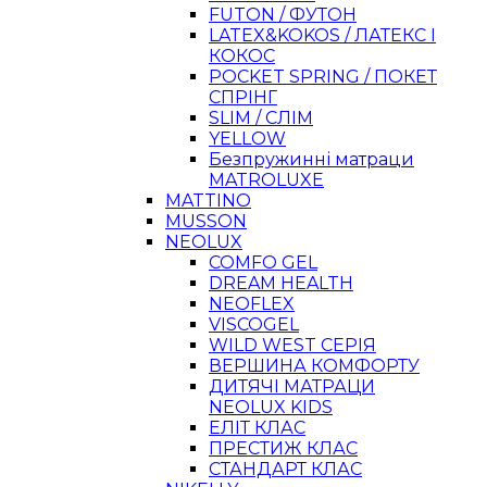
FUTON / ФУТОН
LATEX&KOKOS / ЛАТЕКС І
КОКОС
POCKET SPRING / ПОКЕТ
СПРІНГ
SLIM / СЛІМ
YELLOW
Безпружинні матраци
MATROLUXE
MATTINO
MUSSON
NEOLUX
COMFO GEL
DREAM HEALTH
NEOFLEX
VISCOGEL
WILD WEST СЕРІЯ
ВЕРШИНА КОМФОРТУ
ДИТЯЧІ МАТРАЦИ
NEOLUX KIDS
ЕЛІТ КЛАС
ПРЕСТИЖ КЛАС
СТАНДАРТ КЛАС