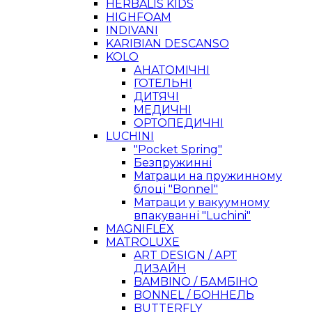
HERBALIS KIDS
HIGHFOAM
INDIVANI
KARIBIAN DESCANSO
KOLO
АНАТОМІЧНІ
ГОТЕЛЬНІ
ДИТЯЧІ
МЕДИЧНІ
ОРТОПЕДИЧНІ
LUCHINI
"Pocket Spring"
Безпружинні
Матраци на пружинному
блоці "Bonnel"
Матраци у вакуумному
впакуванні "Luchini"
MAGNIFLEX
MATROLUXE
ART DESIGN / АРТ
ДИЗАЙН
BAMBINO / БАМБІНО
BONNEL / БОННЕЛЬ
BUTTERFLY