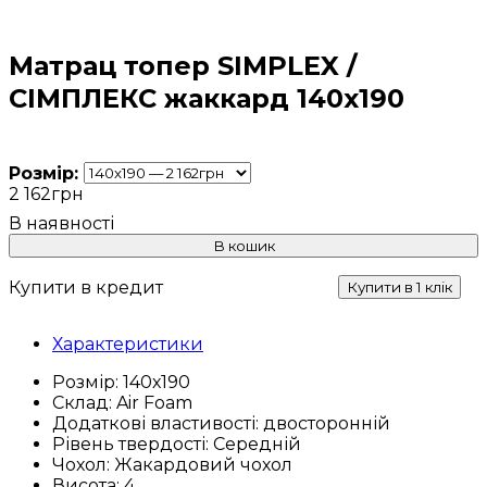
Матрац топер SIMPLEX /
СІМПЛЕКС жаккард 140х190
Розмір:
2 162
грн
В кошик
Купити в кредит
Купити в 1 клік
Характеристики
Розмір:
140х190
Склад:
Air Foam
Додаткові властивості:
двосторонній
Рівень твердості:
Середній
Чохол:
Жакардовий чохол
Висота:
4