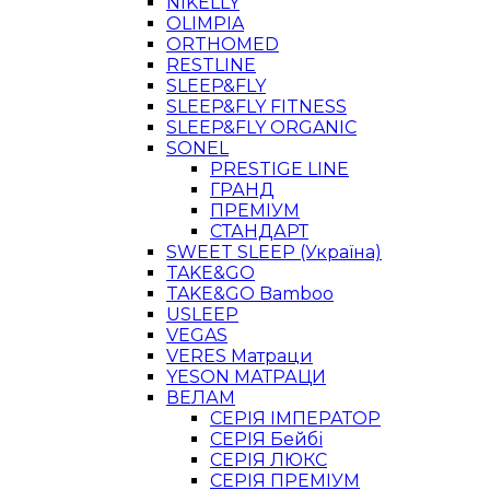
NIKELLY
OLIMPIA
ORTHOMED
RESTLINE
SLEEP&FLY
SLEEP&FLY FITNESS
SLEEP&FLY ORGANIC
SONEL
PRESTIGE LINE
ГРАНД
ПРЕМІУМ
СТАНДАРТ
SWEET SLEEP (Україна)
TAKE&GO
TAKE&GO Bamboo
USLEEP
VEGAS
VERES Матраци
YESON МАТРАЦИ
ВЕЛАМ
СЕРІЯ ІМПЕРАТОР
СЕРІЯ Бейбі
СЕРІЯ ЛЮКС
СЕРІЯ ПРЕМІУМ