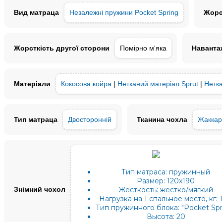
Вид матраца
Незалежні пружини Pocket Spring
Жорс
Жорсткість другої сторони
Помірно м'яка
Наванта
Матеріали
Кокосова койра
|
Нетканий матеріал Sprut
|
Нетка
Тип матраца
Двосторонній
Тканина чохла
Жаккар
Тип матраса:
пружинный
Размер:
120х190
Знімний чохол
Жесткость:
жестко/мягкий
Нагрузка на 1 спальное место, кг:
Тип пружинного блока:
"Pocket Spr
Высота:
20