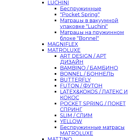
LUCHINI
Беспружинные
"Pocket Spring"
Матрацы в вакуумной
упаковке "Luchini"
Матрацы на пружинном
блоке "Bonnel"
MAGNIFLEX
MATROLUXE
ART DESIGN / АРТ
ДИЗАЙН
BAMBINO / БАМБИНО
BONNEL / БОННЕЛЬ
BUTTERFLY
FUTON / ФУТОН
LATEX&KOKOS / ЛАТЕКС И
КОКОС
POCKET SPRING / ПОКЕТ
СПРИНГ
SLIM / СЛИМ
YELLOW
Беспружинные матрасы
MATROLUXE
MATTINO