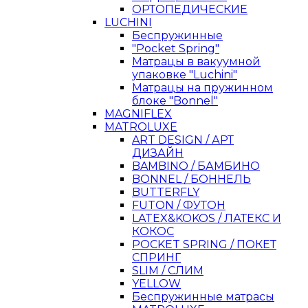
ОРТОПЕДИЧЕСКИЕ
LUCHINI
Беспружинные
"Pocket Spring"
Матрацы в вакуумной
упаковке "Luchini"
Матрацы на пружинном
блоке "Bonnel"
MAGNIFLEX
MATROLUXE
ART DESIGN / АРТ
ДИЗАЙН
BAMBINO / БАМБИНО
BONNEL / БОННЕЛЬ
BUTTERFLY
FUTON / ФУТОН
LATEX&KOKOS / ЛАТЕКС И
КОКОС
POCKET SPRING / ПОКЕТ
СПРИНГ
SLIM / СЛИМ
YELLOW
Беспружинные матрасы