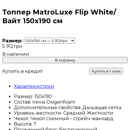
Топпер MatroLuxe Flip White/
Вайт 150x190 см
Размер:
5 912
грн
В корзину
Купить в кредит
Купить в 1 клик
Характеристики
Размер:
150х190
Состав:
пены Oxigenfoam
Дополнительные свойства:
Дышащая сетка
Уровень жесткости:
Средней Жесткости
Чехол:
Чехол съемный - стрейч-жаккард
Высота:
7
Пружинный блок:
беспружинный