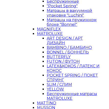
Беспружинные
"Pocket Spring"
Матрацы в вакуумной
упаковке "Luchini"
Матрацы на пружинном
блоке "Bonnel"
MAGNIFLEX
MATROLUXE
ART DESIGN / АРТ
ДИЗАЙН
BAMBINO / БАМБИНО
BONNEL / БОННЕЛЬ
BUTTERFLY
FUTON / ФУТОН
LATEX&KOKOS / ЛАТЕКС И
КОКОС
POCKET SPRING / ПОКЕТ
СПРИНГ
SLIM / СЛИМ
YELLOW
Беспружинные матрасы
MATROLUXE
MATTINO
MUSSON