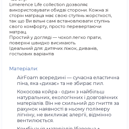
Limerence Life collection дозволяє
використовувати обидві сторони. Кожна зі
сторін матраца має свою ступінь жорсткості,
так що Ви вільні самі встановлювати ступінь
свого комфорту, просто перевертаючи
матрац.
Простий у догляді — чохол легко прати,
поверхні швидко висихають.
Ідеальний для: дитячих ліжок, диванів,
гостьових варіантів
Матеріали:
AirFoam всередині — сучасна еластична
піна, яка «дихає» та не збирає пил.
Кокосова койра - один з найбільш
натуральних, екологічних і довговічних
матеріалів. Він не схильний до гниття за
рахунок наявності в ньому полімеру
лігніну, не викликає алергії, відмінно
вентилюється.
Комбінація матеріалів (бавовна +