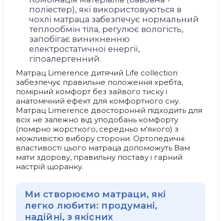
поліестер), які використовуються в
чохлі матраца забезпечує нормальний
теплообмін тіла, регулює вологість,
запобігає виникненню
електростатичної енергії,
гіпоалергенний.
Матрац Limerence дитячий Life collection
забезпечує правильне положення хребта,
помірний комфорт без зайвого тиску і
анатомічний ефект для комфортного сну.
Матрац Limerence двосторонній підходить для
всіх не залежно від уподобань комфорту
(помірно жорсткого, середньо м'якого) з
можливістю вибору сторони. Ортопедичні
властивості цього матраца допоможуть Вам
мати здорову, правильну поставу і гарний
настрій щоранку.
Ми створюємо матраци, які
легко любити: продумані,
надійні, з якісних