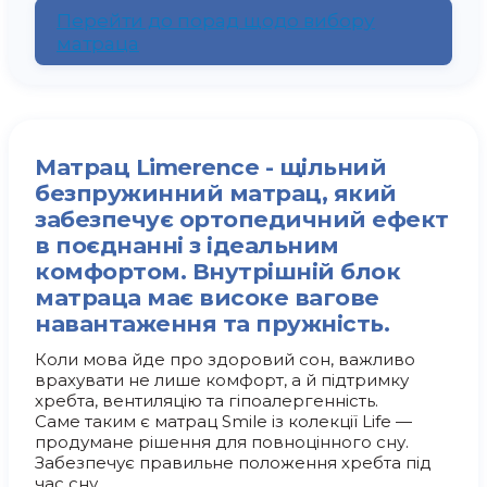
Перейти до порад щодо вибору
матраца
Матрац Limerence - щільний
безпружинний матрац, який
забезпечує ортопедичний ефект
в поєднанні з ідеальним
комфортом. Внутрішній блок
матраца має високе вагове
навантаження та пружність.
Коли мова йде про здоровий сон, важливо
врахувати не лише комфорт, а й підтримку
хребта, вентиляцію та гіпоалергенність.
Саме таким є матрац Smile із колекції Life —
продумане рішення для повноцінного сну.
Забезпечує правильне положення хребта під
час сну.