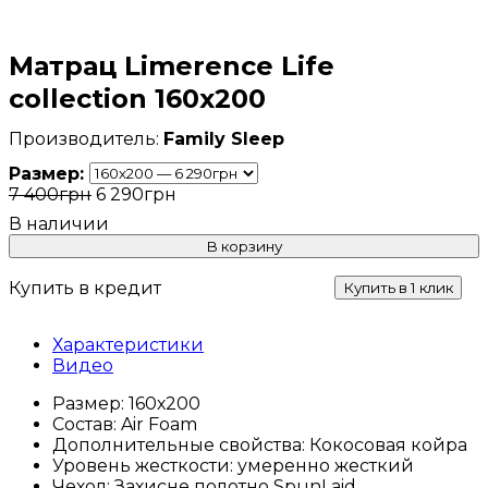
Матрац Limerence Life
collection 160х200
Family Sleep
Размер:
7 400
грн
6 290
грн
В корзину
Купить в кредит
Купить в 1 клик
Характеристики
Видео
Размер:
160х200
Состав:
Air Foam
Дополнительные свойства:
Кокосовая койра
Уровень жесткости:
умеренно жесткий
Чехол:
Захисне полотно SpunLaid