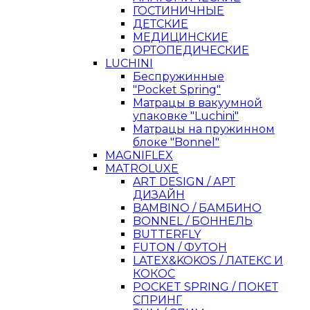
ГОСТИНИЧНЫЕ
ДЕТСКИЕ
МЕДИЦИНСКИЕ
ОРТОПЕДИЧЕСКИЕ
LUCHINI
Беспружинные
"Pocket Spring"
Матрацы в вакуумной
упаковке "Luchini"
Матрацы на пружинном
блоке "Bonnel"
MAGNIFLEX
MATROLUXE
ART DESIGN / АРТ
ДИЗАЙН
BAMBINO / БАМБИНО
BONNEL / БОННЕЛЬ
BUTTERFLY
FUTON / ФУТОН
LATEX&KOKOS / ЛАТЕКС И
КОКОС
POCKET SPRING / ПОКЕТ
СПРИНГ