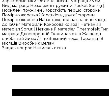
Характеристики Об'ємна висота матраца 23 см
Вид матраца Незалежні пружини Pocket Spring |
Посилені пружини Жорсткість першої сторони
Помірно жорстка Жорсткість другої сторони
Помірно жорстка Навантаження на спальне місце
до 150 кг Матеріали Кокосова койра | Нетканий
матеріал Sprut | Нетканий матеріал Thermofelt Тип
матраца Двосторонній Тканина чохла Жаккард
стьобаний Зима / Літо Знімний чохол Гарантія 18
місяців Виробник Велам
Задать вопрос
Написать отзыв