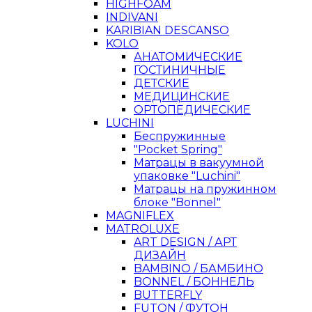
HIGHFOAM
INDIVANI
KARIBIAN DESCANSO
KOLO
АНАТОМИЧЕСКИЕ
ГОСТИНИЧНЫЕ
ДЕТСКИЕ
МЕДИЦИНСКИЕ
ОРТОПЕДИЧЕСКИЕ
LUCHINI
Беспружинные
"Pocket Spring"
Матрацы в вакуумной
упаковке "Luchini"
Матрацы на пружинном
блоке "Bonnel"
MAGNIFLEX
MATROLUXE
ART DESIGN / АРТ
ДИЗАЙН
BAMBINO / БАМБИНО
BONNEL / БОННЕЛЬ
BUTTERFLY
FUTON / ФУТОН