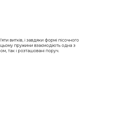
ти витків, і завдяки формі пісочного
 цьому пружини взаємодіють одна з
м, так і розташовані поруч.