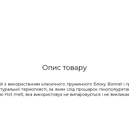
Опис товару
з використанням класичного пружинного блоку Bonnel і пра
атуральної термоповстї, за яким слід прошарок пінополіурета
ією Hot melt, яка використовує не випаровується і не виклик