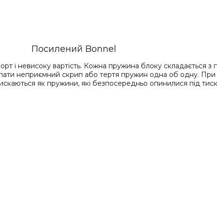
Посилений Bonnel
 і невисоку вартість. Кожна пружина блоку складається з п'я
спати неприємний скрип або тертя пружин одна об одну. При
скаються як пружини, які безпосередньо опинилися під тиско