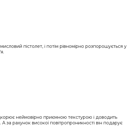
мисловий пістолет, і потім рівномірно розпорошується у
я.
підкорює неймовірно приємною текстурою і доводить
. А за рахунок високої повітропроникності він подарує