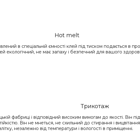
Hot melt
лений в спеціальній ємності клей під тиском подається в про
й екологічний, не має запаху і безпечний для вашого здоров'
Трикотаж
цькій фабриці і відповідний високим вимогам до якості. Він 
ійкістю. Він не мнеться, не схильний до стирання і вицвітання
літку, незалежно від температури і вологості в приміщенні.