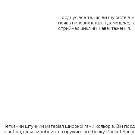
Поєднує все те, що ви шукаєте в мат
поява пилових кліщів і демодекс, т
сприймає циклічні навантаження.
Нетканий штучний матеріал широкої гами кольорів. Він поєдн
спанбонд для виробництва пружинного блоку Pocket Spring. 