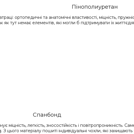
Пінополиуретан
раці: ортопедичні та анатомічні властивості, міцність, пружні
ак як тут немає елементів, які могли б підтримувати їх життєд
Спанбонд
ує міцність, легкість, зносостійкість і повітропроникність. 
З цього матеріалу пошиті індивідуальні чохли, які захищають