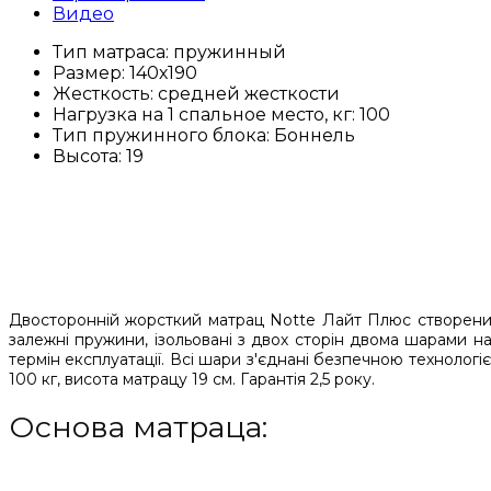
Видео
Тип матраса:
пружинный
Размер:
140х190
Жесткость:
средней жесткости
Нагрузка на 1 спальное место, кг:
100
Тип пружинного блока:
Боннель
Высота:
19
Двосторонній жорсткий матрац Notte Лайт Плюс створений 
залежні пружини, ізольовані з двох сторін двома шарами н
термін експлуатації. Всі шари з'єднані безпечною технолог
100 кг, висота
матрацу
19 см. Гарантія 2,5 року.
Основа матраца: