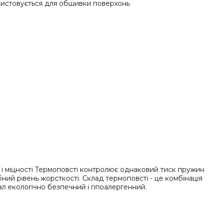
ористовується для обшивки поверхонь
 і міцності Термоповсті контролює однаковий тиск пружин
бний рівень жорсткості. Склад термоповсті - це комбінація
л екологічно безпечний і гіпоалергенний.