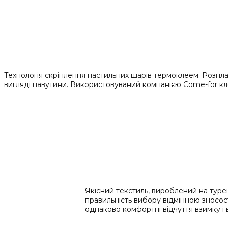
Технологія скріплення настильних шарів термоклеем. Розплав
вигляді павутини. Використовуваний компанією Come-for кле
Якісний текстиль, вироблений на туре
правильність вибору відмінною зносост
однаково комфортні відчуття взимку і в