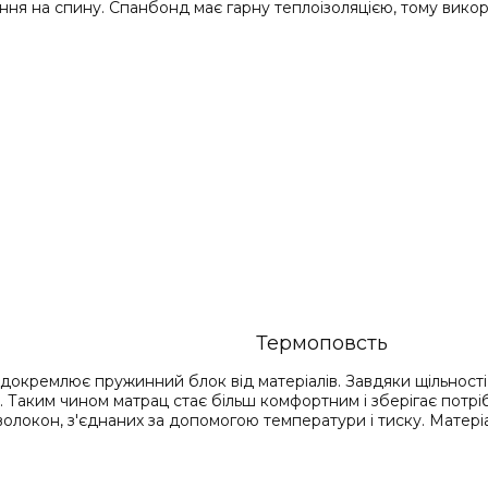
ення на спину. Спанбонд має гарну теплоізоляцією, тому вик
Термоповсть
докремлює пружинний блок від матеріалів. Завдяки щільності
а. Таким чином матрац стає більш комфортним і зберігає потрі
олокон, з'єднаних за допомогою температури і тиску. Матеріа