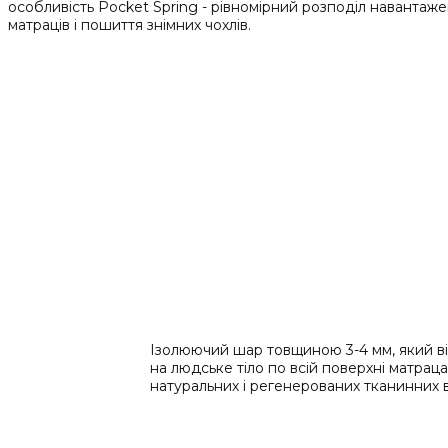
особливість Pocket Spring - рівномірний розподіл навантаж
матраців і пошиття знімних чохлів.
Ізолюючий шар товщиною 3-4 мм, який ві
на людське тіло по всій поверхні матрац
натуральних і регенерованих тканинних в