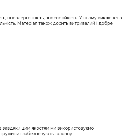
сть, гіпоалергенність, зносостійкість. У ньому виключена
іяльність. Матеріал також досить витривалий і добре
Саме завдяки цим якостям ми використовуємо
 пружини і забезпечують головну