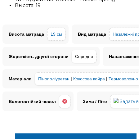
Высота:
19
Висота матраца
19 см
Вид матраца
Незалежні п
Жорсткість другої сторони
Середня
Навантаження
Матеріали
Пінополіуретан
|
Кокосова койра
|
Термоволокно
Задать 
Вологостійкий чохол
Зима / Літо