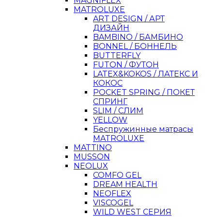
MAGNIFLEX
MATROLUXE
ART DESIGN / АРТ
ДИЗАЙН
BAMBINO / БАМБИНО
BONNEL / БОННЕЛЬ
BUTTERFLY
FUTON / ФУТОН
LATEX&KOKOS / ЛАТЕКС И
КОКОС
POCKET SPRING / ПОКЕТ
СПРИНГ
SLIM / СЛИМ
YELLOW
Беспружинные матрасы
MATROLUXE
MATTINO
MUSSON
NEOLUX
COMFO GEL
DREAM HEALTH
NEOFLEX
VISCOGEL
WILD WEST СЕРИЯ