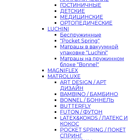
ГОСТИНИЧНЫЕ
ДЕТСКИЕ
МЕДИЦИНСКИЕ
ОРТОПЕДИЧЕСКИЕ
LUCHINI
Беспружинные
"Pocket Spring"
Матрацы в вакуумной
упаковке "Luchini"
Матрацы на пружинном
блоке "Bonnel"
MAGNIFLEX
MATROLUXE
ART DESIGN / АРТ
ДИЗАЙН
BAMBINO / БАМБИНО
BONNEL / БОННЕЛЬ
BUTTERFLY
FUTON / ФУТОН
LATEX&KOKOS / ЛАТЕКС И
КОКОС
POCKET SPRING / ПОКЕТ
СПРИНГ