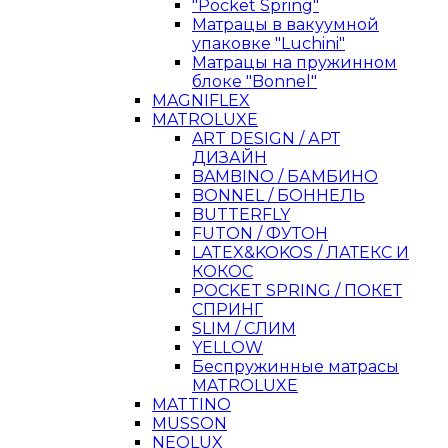
"Pocket Spring"
Матрацы в вакуумной
упаковке "Luchini"
Матрацы на пружинном
блоке "Bonnel"
MAGNIFLEX
MATROLUXE
ART DESIGN / АРТ
ДИЗАЙН
BAMBINO / БАМБИНО
BONNEL / БОННЕЛЬ
BUTTERFLY
FUTON / ФУТОН
LATEX&KOKOS / ЛАТЕКС И
КОКОС
POCKET SPRING / ПОКЕТ
СПРИНГ
SLIM / СЛИМ
YELLOW
Беспружинные матрасы
MATROLUXE
MATTINO
MUSSON
NEOLUX