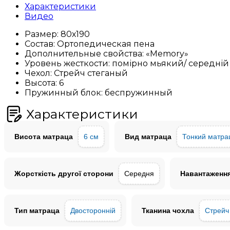
Характеристики
Видео
Размер:
80х190
Состав:
Ортопедическая пена
Дополнительные свойства:
«Memory»
Уровень жесткости:
помірно мьякий/ середній
Чехол:
Стрейч стеганый
Высота:
6
Пружинный блок:
беспружинный
Характеристики
Висота матраца
6 см
Вид матраца
Тонкий матра
Жорсткість другої сторони
Середня
Навантаження
Тип матраца
Двосторонній
Тканина чохла
Стрейч