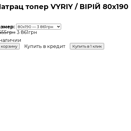
атрац топер VYRIY / ВІРІЙ 80х190
азмер:
455
грн
3 861
грн
Купить в кредит
 корзину
Купить в 1 клик