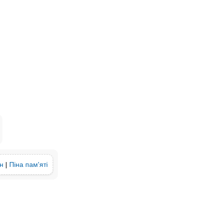
н
|
Піна пам'яті