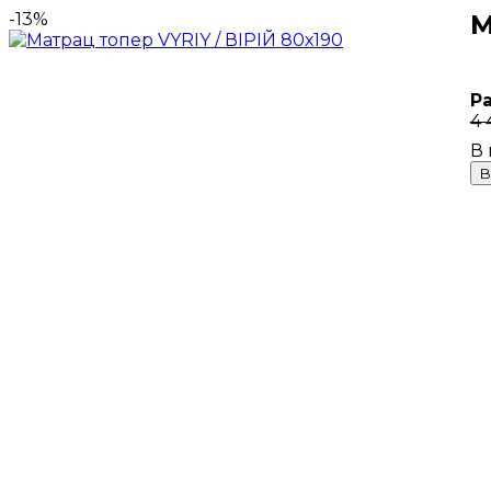
-13%
М
Р
4 
В