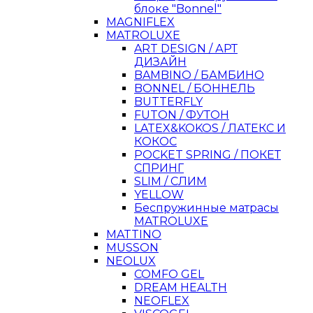
блоке "Bonnel"
MAGNIFLEX
MATROLUXE
ART DESIGN / АРТ
ДИЗАЙН
BAMBINO / БАМБИНО
BONNEL / БОННЕЛЬ
BUTTERFLY
FUTON / ФУТОН
LATEX&KOKOS / ЛАТЕКС И
КОКОС
POCKET SPRING / ПОКЕТ
СПРИНГ
SLIM / СЛИМ
YELLOW
Беспружинные матрасы
MATROLUXE
MATTINO
MUSSON
NEOLUX
COMFO GEL
DREAM HEALTH
NEOFLEX