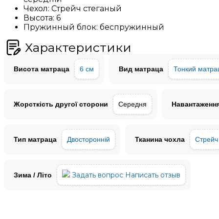
Чехол:
Стрейч стеганый
Высота:
6
Пружинный блок:
беспружинный
Характеристики
Висота матраца
6 см
Вид матраца
Тонкий матра
Жорсткість другої сторони
Середня
Навантаження
Тип матраца
Двосторонній
Тканина чохла
Стрейч
Задать вопрос
Написать отзыв
Зима / Літо