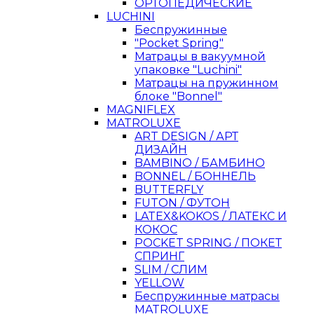
ОРТОПЕДИЧЕСКИЕ
LUCHINI
Беспружинные
"Pocket Spring"
Матрацы в вакуумной
упаковке "Luchini"
Матрацы на пружинном
блоке "Bonnel"
MAGNIFLEX
MATROLUXE
ART DESIGN / АРТ
ДИЗАЙН
BAMBINO / БАМБИНО
BONNEL / БОННЕЛЬ
BUTTERFLY
FUTON / ФУТОН
LATEX&KOKOS / ЛАТЕКС И
КОКОС
POCKET SPRING / ПОКЕТ
СПРИНГ
SLIM / СЛИМ
YELLOW
Беспружинные матрасы
MATROLUXE