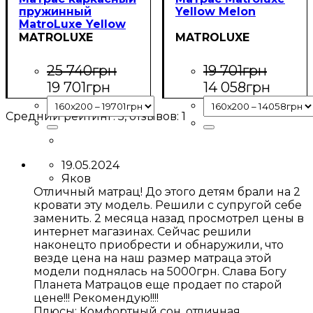
пружинный
Yellow Melon
MatroLuxe Yellow
Sun/Сан
MATROLUXE
MATROLUXE
25 740
грн
19 701
грн
19 701
грн
14 058
грн
Средний рейтинг:
5
, отзывов:
1
19.05.2024
Яков
Отличный матрац! До этого детям брали на 2
кровати эту модель. Решили с супругой себе
заменить. 2 месяца назад просмотрел цены в
интернет магазинах. Сейчас решили
наконецто приобрести и обнаружили, что
везде цена на наш размер матраца этой
модели поднялась на 5000грн. Слава Богу
Планета Матрацов еще продает по старой
цене!!! Рекомендую!!!!
Плюсы:
Комфортный сон, отличная