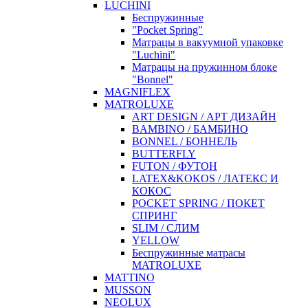
LUCHINI
Беспружинные
"Pocket Spring"
Матрацы в вакуумной упаковке
"Luchini"
Матрацы на пружинном блоке
"Bonnel"
MAGNIFLEX
MATROLUXE
ART DESIGN / АРТ ДИЗАЙН
BAMBINO / БАМБИНО
BONNEL / БОННЕЛЬ
BUTTERFLY
FUTON / ФУТОН
LATEX&KOKOS / ЛАТЕКС И
КОКОС
POCKET SPRING / ПОКЕТ
СПРИНГ
SLIM / СЛИМ
YELLOW
Беспружинные матрасы
MATROLUXE
MATTINO
MUSSON
NEOLUX