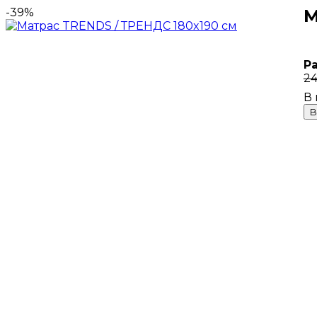
-39%
М
Р
24
В