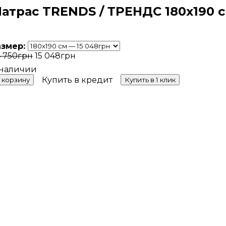
атрас TRENDS / ТРЕНДС 180x190 
азмер:
 750
грн
15 048
грн
Купить в кредит
 корзину
Купить в 1 клик