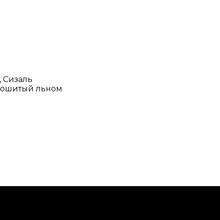
, Сизаль
прошитый льном