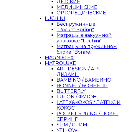
ДЕТСКИЕ
МЕДИЦИНСКИЕ
ОРТОПЕДИЧЕСКИЕ
LUCHINI
Беспружинные
"Pocket Spring"
Матрацы в вакуумной
упаковке "Luchini"
Матрацы на пружинном
блоке "Bonnel"
MAGNIFLEX
MATROLUXE
ART DESIGN / АРТ
ДИЗАЙН
BAMBINO / БАМБИНО
BONNEL / БОННЕЛЬ
BUTTERFLY
FUTON / ФУТОН
LATEX&KOKOS / ЛАТЕКС И
КОКОС
POCKET SPRING / ПОКЕТ
СПРИНГ
SLIM / СЛИМ
YELLOW