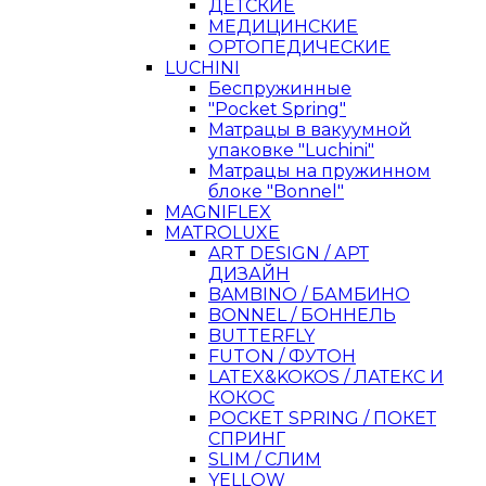
ДЕТСКИЕ
МЕДИЦИНСКИЕ
ОРТОПЕДИЧЕСКИЕ
LUCHINI
Беспружинные
"Pocket Spring"
Матрацы в вакуумной
упаковке "Luchini"
Матрацы на пружинном
блоке "Bonnel"
MAGNIFLEX
MATROLUXE
ART DESIGN / АРТ
ДИЗАЙН
BAMBINO / БАМБИНО
BONNEL / БОННЕЛЬ
BUTTERFLY
FUTON / ФУТОН
LATEX&KOKOS / ЛАТЕКС И
КОКОС
POCKET SPRING / ПОКЕТ
СПРИНГ
SLIM / СЛИМ
YELLOW