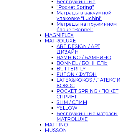
Беспружинные
"Pocket Spring"
Матрацы в вакуумной
упаковке "Luchini"
Матрацы на пружинном
блоке "Bonnel"
MAGNIFLEX
MATROLUXE
ART DESIGN / АРТ
ДИЗАЙН
BAMBINO / БАМБИНО
BONNEL / БОННЕЛЬ
BUTTERFLY
FUTON / ФУТОН
LATEX&KOKOS / ЛАТЕКС И
КОКОС
POCKET SPRING / ПОКЕТ
СПРИНГ
SLIM / СЛИМ
YELLOW
Беспружинные матрасы
MATROLUXE
MATTINO
MUSSON