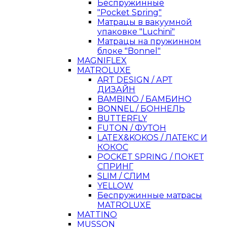
Беспружинные
"Pocket Spring"
Матрацы в вакуумной
упаковке "Luchini"
Матрацы на пружинном
блоке "Bonnel"
MAGNIFLEX
MATROLUXE
ART DESIGN / АРТ
ДИЗАЙН
BAMBINO / БАМБИНО
BONNEL / БОННЕЛЬ
BUTTERFLY
FUTON / ФУТОН
LATEX&KOKOS / ЛАТЕКС И
КОКОС
POCKET SPRING / ПОКЕТ
СПРИНГ
SLIM / СЛИМ
YELLOW
Беспружинные матрасы
MATROLUXE
MATTINO
MUSSON