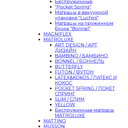
Беспружинные
"Pocket Spring"
Матрацы в вакуумной
упаковке "Luchini"
Матрацы на пружинном
блоке "Bonnel"
MAGNIFLEX
MATROLUXE
ART DESIGN / АРТ
ДИЗАЙН
BAMBINO / БАМБИНО
BONNEL / БОННЕЛЬ
BUTTERFLY
FUTON / ФУТОН
LATEX&KOKOS / ЛАТЕКС И
КОКОС
POCKET SPRING / ПОКЕТ
СПРИНГ
SLIM / СЛИМ
YELLOW
Беспружинные матрасы
MATROLUXE
MATTINO
MUSSON