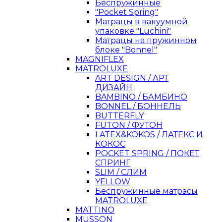
Беспружинные
"Pocket Spring"
Матрацы в вакуумной
упаковке "Luchini"
Матрацы на пружинном
блоке "Bonnel"
MAGNIFLEX
MATROLUXE
ART DESIGN / АРТ
ДИЗАЙН
BAMBINO / БАМБИНО
BONNEL / БОННЕЛЬ
BUTTERFLY
FUTON / ФУТОН
LATEX&KOKOS / ЛАТЕКС И
КОКОС
POCKET SPRING / ПОКЕТ
СПРИНГ
SLIM / СЛИМ
YELLOW
Беспружинные матрасы
MATROLUXE
MATTINO
MUSSON