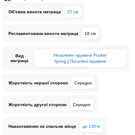
Об'ємна висота матраца
22 см
Регламентована висота матраца
18 см
Незалежні пружини Pocket
Вид
матраца
Spring
|
Посилені пружини
Жорсткість першої сторони
Середня
Жорсткість другої сторони
Середня
Навантаження на спальне місце
до 130 кг