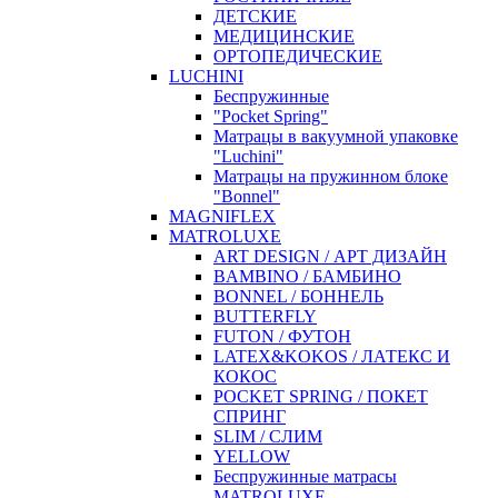
ДЕТСКИЕ
МЕДИЦИНСКИЕ
ОРТОПЕДИЧЕСКИЕ
LUCHINI
Беспружинные
"Pocket Spring"
Матрацы в вакуумной упаковке
"Luchini"
Матрацы на пружинном блоке
"Bonnel"
MAGNIFLEX
MATROLUXE
ART DESIGN / АРТ ДИЗАЙН
BAMBINO / БАМБИНО
BONNEL / БОННЕЛЬ
BUTTERFLY
FUTON / ФУТОН
LATEX&KOKOS / ЛАТЕКС И
КОКОС
POCKET SPRING / ПОКЕТ
СПРИНГ
SLIM / СЛИМ
YELLOW
Беспружинные матрасы
MATROLUXE