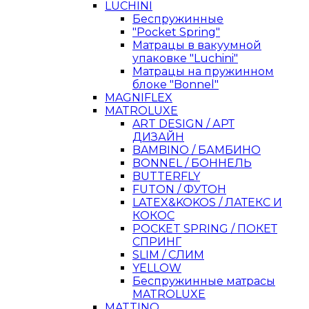
LUCHINI
Беспружинные
"Pocket Spring"
Матрацы в вакуумной
упаковке "Luchini"
Матрацы на пружинном
блоке "Bonnel"
MAGNIFLEX
MATROLUXE
ART DESIGN / АРТ
ДИЗАЙН
BAMBINO / БАМБИНО
BONNEL / БОННЕЛЬ
BUTTERFLY
FUTON / ФУТОН
LATEX&KOKOS / ЛАТЕКС И
КОКОС
POCKET SPRING / ПОКЕТ
СПРИНГ
SLIM / СЛИМ
YELLOW
Беспружинные матрасы
MATROLUXE
MATTINO