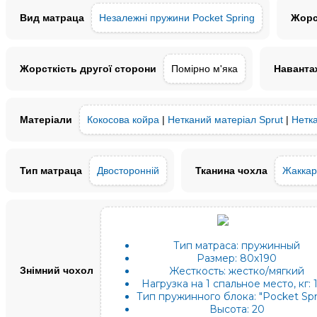
Вид матраца
Незалежні пружини Pocket Spring
Жорс
Жорсткість другої сторони
Помірно м'яка
Наванта
Матеріали
Кокосова койра
|
Нетканий матеріал Sprut
|
Нетка
Тип матраца
Двосторонній
Тканина чохла
Жаккар
Тип матраса:
пружинный
Размер:
80х190
Знімний чохол
Жесткость:
жестко/мягкий
Нагрузка на 1 спальное место, кг:
Тип пружинного блока:
"Pocket Spr
Высота:
20