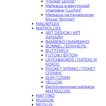
"Pocket Spring"
Матрацы в вакуумной
упаковке "Luchini"
Матрацы на пружинном
блоке "Bonnel"
MAGNIFLEX
MATROLUXE
ART DESIGN / АРТ
ДИЗАЙН
BAMBINO / БАМБИНО
BONNEL / БОННЕЛЬ
BUTTERFLY
FUTON / ФУТОН
LATEX&KOKOS / ЛАТЕКС И
КОКОС
POCKET SPRING / ПОКЕТ
СПРИНГ
SLIM / СЛИМ
YELLOW
Беспружинные матрасы
MATROLUXE
MATTINO
MUSSON
NEOLUX